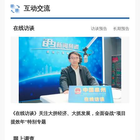
互动交流
农药广告审查
在线访谈
访谈预告
长期预告
蚕种生产经验许可
生猪定点屠宰厂（场）设置审查
《在线访谈》关注大拼经济、大抓发展，全面奋战“项目
提效年”特别专题
网上调查