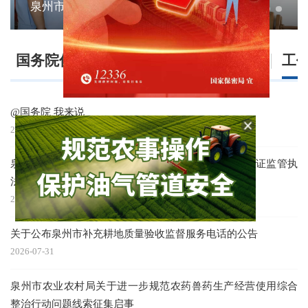
泉州市农业农村局开展农产品质量安全承诺达标合格证监管执法工作调研
国务院信息
福建要闻
泉州要闻
工
中
@国务院 我来说
2024-12-20
泉州市农业农村局开展农产品质量安全承诺达标合格证监管执
法工作调研
2026-08-04
关于公布泉州市补充耕地质量验收监督服务电话的公告
2026-07-31
泉州市农业农村局关于进一步规范农药兽药生产经营使用综合
整治行动问题线索征集启事