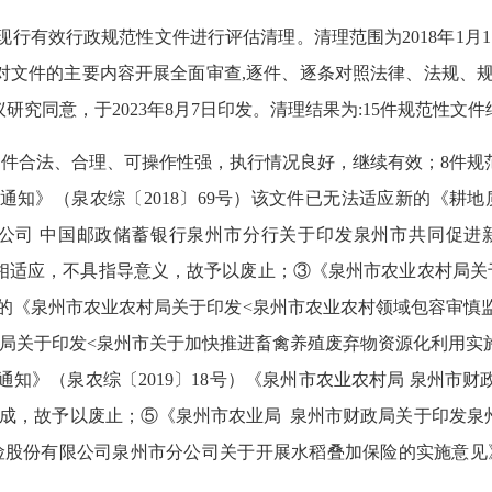
现行有效行政规范性文件进行评估清理。清理范围为2018年1月1
对文件的主要内容开展全面审查,逐件、逐条对照法律、法规、
究同意，于2023年8月7日印发。清理结果为:15件规范性文
范性文件合法、合理、可操作性强，执行情况良好，继续有效；8件
（泉农综〔2018〕69号）该文件已无法适应新的《耕地质量监
分公司 中国邮政储蓄银行泉州市分行关于印发泉州市共同促进
理不相适应，不具指导意义，故予以废止；③《泉州市农业农村局关
日印发的《泉州市农业农村局关于印发<泉州市农业农村领域包容审慎监
关于印发<泉州市关于加快推进畜禽养殖废弃物资源化利用实施方
通知》（泉农综〔2019〕18号）《泉州市农业农村局 泉州市
已完成，故予以废止；⑤《泉州市农业局 泉州市财政局关于印发泉
险股份有限公司泉州市分公司关于开展水稻叠加保险的实施意见》