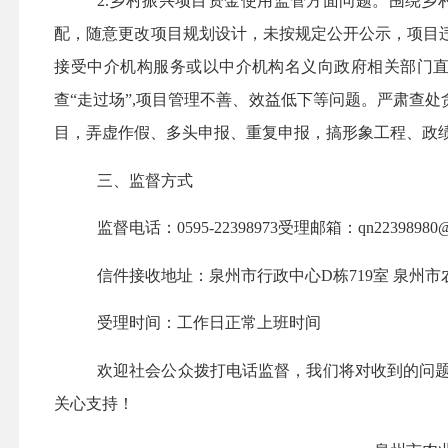
2.乡村振兴项目资金使用监管方面问题。
围绕乡
配，随意更改项目规划设计，未按规定公开公示，项目
接受中介机构服务或以中介机构名义向政府相关部门
查“走过场”
,
项目管理不善、效益低下等问题。严肃查处
目，弄虚作假、多头申报、重复申报，搞形象工程、政
三、监督方式
监督电话：
0595-22398973
受理邮箱：
qn22398980
信件接收地址：泉州市行政中心
D栋719室 泉州
受理时间：工作日正常上班时间
欢迎社会公众拨打电话监督，我们将对收到的问
关心支持！