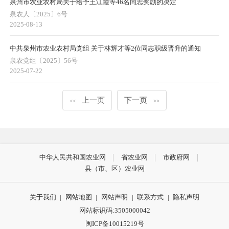
泉州市农业农村局关于给予王江霞等46名同志奖励的决定
泉农人〔2025〕6号
2025-08-13
中共泉州市农业农村局党组 关于林辉才等2位同志职级晋升的通知
泉农党组〔2025〕56号
2025-07-22
上一页
下一页
<<
>>
中华人民共和国农业网
省农业网
市政府网
县（市、区）农业网
关于我们
|
网站地图
|
网站声明
|
联系方式
|
隐私声明
网站标识码:3505000042
闽ICP备10015219号