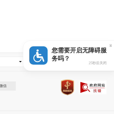

您需要开启无障碍服
务吗？
县（市、区）农业网
25秒后关闭
微信