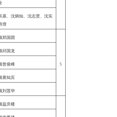
全
跃基、沈炳灿、沈志贤、沈实
诗滑
镇郑国团
镇邱国龙
镇曾俊峰
5
镇黄灿宾
镇刘莲华
镇益庆楼