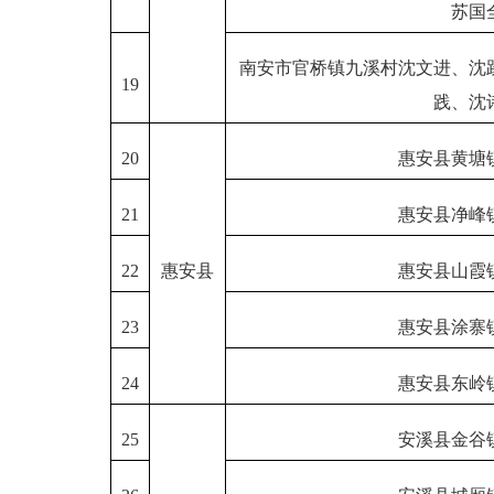
苏国
南安市官桥镇九溪村沈文进、沈
19
践、沈
20
惠安县黄塘
21
惠安县净峰
22
惠安县
惠安县山霞
23
惠安县涂寨
24
惠安县东岭
25
安溪县金谷