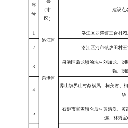
县
序
（市、
建设点
号
区）
1
洛江区罗溪镇三合村赖
洛江区
2
洛江区河市镇炉田村王
泉港区后龙镇涂坑村刘加龙、刘
3
强、刘
泉港区
界山镇界山村蔡棋凤、柯美财、
4
华
石狮市宝盖镇仑后村黄清汉、黄
5
连、林秀宝