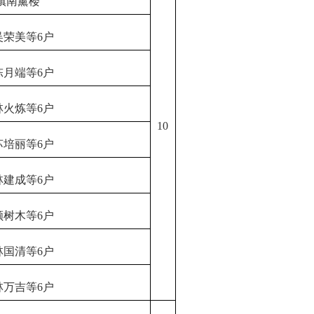
镇南薰楼
吴荣美等
6户
陈月端等
6户
林火炼等
6户
10
苏培丽等
6户
林建成等
6户
颜树木等
6户
林国清等
6户
林万吉等
6户