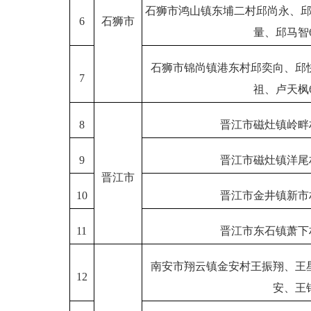
石狮市鸿山镇东埔二村邱尚永、
6
石狮市
量、邱马智
石狮市锦尚镇港东村邱奕向、邱
7
祖、卢天枫
8
晋江市磁灶镇岭畔
9
晋江市磁灶镇洋尾
晋江市
10
晋江市金井镇新市
11
晋江市东石镇萧下
南安市翔云镇金安村王振翔、王
12
安、王