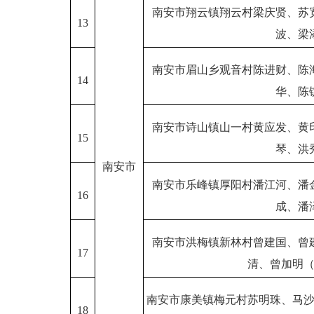
南安市翔云镇翔云村梁庆贤、苏
13
波、梁
南安市眉山乡观音村陈进财、陈
14
华、陈
南安市诗山镇山一村黄应发、黄
15
琴、洪
南安市
南安市乐峰镇厚阳村潘江河、潘
16
成、潘
南安市洪梅镇新林村曾建国、曾
17
清、曾加明
南安市康美镇梅元村苏明珠、马
18