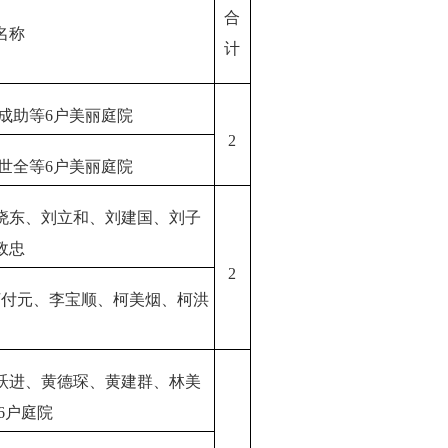
合
名称
计
成助等
6户美丽庭院
2
世全等
6户美丽庭院
晓东、刘立和、刘建国、刘子
政忠
2
柯付元、李宝顺、柯美烟、柯洪
跃进、黄德琛、黄建群、林美
6户庭院