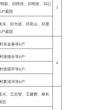
邱明权、邱阿传、邱明发、邱心
3
6户庭院
快乐、邱允祖、邱奕山、邱显
6户庭院
村吴金春等
6户
村谢德合等
6户
4
村曾国平等
6户
村萧清河等
6户
星火、王忠智、王建辉、林长
锦忠