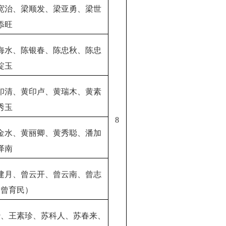
宽治、梁顺发、梁亚勇、梁世
添旺
海水、陈银春、陈忠秋、陈忠
锭玉
印清、黄印卢、黄瑞木、黄素
秀玉
8
金水、黄丽卿、黄秀聪、潘加
泽南
建月、曾云开、曾云南、曾志
（曾育民）
沙、王素珍、苏科人、苏春来、