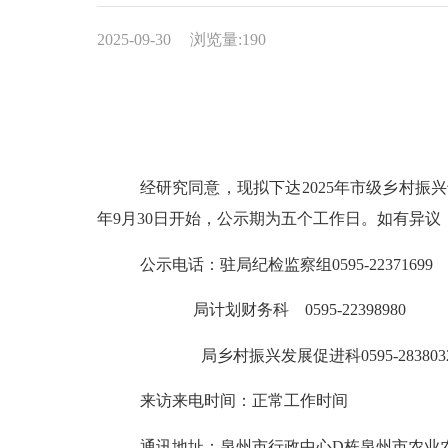
2025-09-30
浏览量:
190
经研究同意，现拟下达
2
025年
市级乡村振兴
年
9
月
30
日开始，公示期为五个工作日。如有异议
公示电话：驻局纪检监察组
0595-22371699
局计划财务科
0595-22398980
局乡村振兴发展促进科
0595-283803
来访来电时间：正常工作时间
通讯地址：泉州市行政中心
D栋泉州市农业