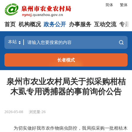
简体
繁体
首页
机构概况
政务公开
办事服务
互动交流
专题
长者模式
泉州市农业农村局关于拟采购柑桔
木虱专用诱捕器的事前询价公告
2026-05-08
浏览量:
26
为切实做好我市农作物病虫防控，我局拟采购一批柑桔木