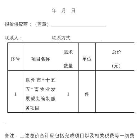
年
月
日
报价供应商：
（盖章）
联系人：
联系方式
需求
总价
序号
项目
名称
单位
数量
（元）
泉州
市
“十五
五”
畜牧业发
1
1
件
展
规划编制服
务项目
备注：上述总价合计应包括
完成项目
以及相关税费等一切费