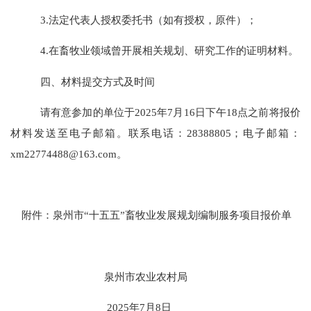
3
.
法定代表人授权委托书（如有授权，原件）；
4
.
在畜牧
业
领域曾开展相关规划、研究工作的证明材料
。
四
、材料提交方式及时间
请
有意
参加
的
单位于
202
5
年
7
月
16
日下午
1
8
点之前将报价
材料发送至电子邮箱
。
联系电话：
28388805；电子邮箱：
xm22774488@163.com。
附件：
泉州市
“十五五”畜牧业发展规划编制服务项目
报价单
泉州市农业农村局
2025年7月8日