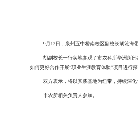
9月12日，泉州五中桥南校区副校长胡沧海
胡副校长一行实地参观了市农科所华洲所部
如何更好合作
开展
“职业
生涯
教育体验
”项目
进行探
双方
表示，
将以实践基地为纽带，持续深化
市农所相关负责人参加。