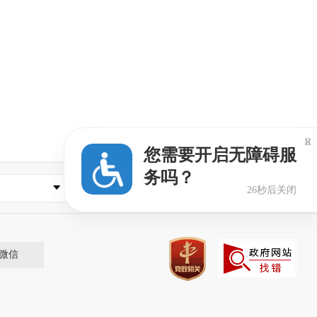

您需要开启无障碍服
务吗？
县（市、区）农业网
26秒后关闭
微信