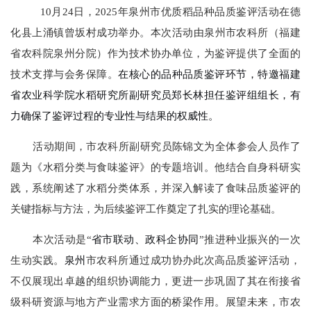
10月24日，2025年泉州市优质稻品种品质鉴评活动在德
化县上涌镇曾坂村
成功
举
办
。
本
次活动
由泉州
市农科所（福建
省农科院泉州分院）作为技术协办单位，为鉴评
提供了
全面的
技术支
撑与
会务保障
。
在核心的品种品质鉴评环节，特邀福建
省农业科学院水稻研究所副研究员郑长林担任鉴评组组长，有
力确保了鉴评过程的专业性与结果的权威性。
活动
期间，
市农科所副研究员陈锦文
为全体参会人员作了
题为
《水稻分类与食味鉴评》
的专题培训
。
他结合自身科研实
践，
系统
阐述
了水稻分类体系，并深入
解读
了食味品质鉴评的
关键指标与方法，为后续鉴评
工作
奠定了
扎实的
理论基础。
本
次活动
是
“
省市联动、政科企协同
”推进种业振兴的一次
生动实践。
泉州
市农科所通过
成功
协办此次高品质鉴评活动，
不仅展现
出
卓越的组织协调能力，更
进一步巩固了其在衔接
省
级科研资源与地方产业需求
方面
的桥梁
作用
。
展望
未来，市农