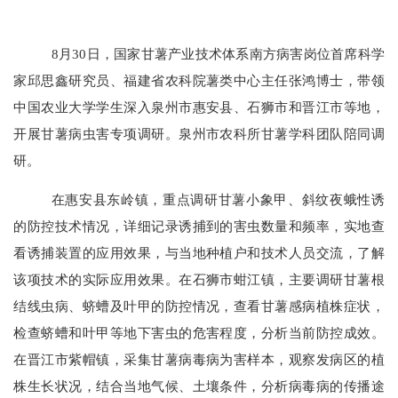
8月30日，国家甘薯产业技术体系南方病害岗位首席科学
家邱思鑫研究员、福建省农科院薯类中心主任张鸿博士，带领
中国农业大学学生深入泉州市惠安县、石狮市和晋江市等地，
开展甘薯病虫害专项调研。泉州市农科所甘薯学科团队陪同调
研。
在惠安县东岭镇，重点调研甘薯小象甲、斜纹夜蛾性诱
的防控技术情况，详细记录诱捕到的害虫数量和频率，实地查
看诱捕装置的应用效果，与当地种植户和技术人员交流，了解
该项技术的实际应用效果。在石狮市蚶江镇，主要调研甘薯根
结线虫病、蛴螬及叶甲的防控情况，查看甘薯感病植株症状，
检查蛴螬和叶甲等地下害虫的危害程度，分析当前防控成效。
在晋江市紫帽镇，采集甘薯病毒病为害样本，观察发病区的植
株生长状况，结合当地气候、土壤条件，分析病毒病的传播途