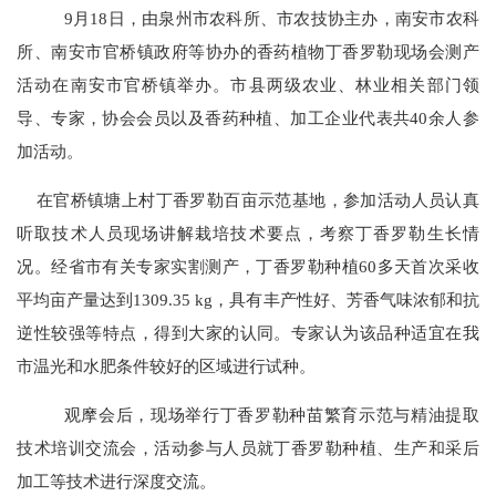
9月18日，由泉州市农科所、市农技协主办，南安市农科
所、南安市官桥镇政府等协办的香药植物丁香罗勒现场会测产
活动在南安市官桥镇举办。市县两级农业、林业相关部门领
导、专家，协会会员以及香药种植、加工企业代表共40余人参
加活动。
在官桥镇塘上村丁香罗勒百亩示范基地，参加活动人员认真
听取技术人员现场讲解栽培技术要点，考察丁香罗勒生长情
况。经省市有关专家实割测产，丁香罗勒种植60多天首次采收
平均亩产量达到1309.35 kg，具有丰产性好、芳香气味浓郁和抗
逆性较强等特点，得到大家的认同。专家认为该品种适宜在我
市温光和水肥条件较好的区域进行试种。
观摩会后，现场举行丁香罗勒
种苗繁育示范
与精油提取
技术培训交流会，活动参与人员就丁香罗勒种植、生产和采后
加工等技术进行深度交流。