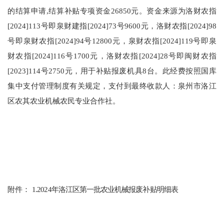
的结算申请,结算补贴专项资金
26850
元。资金
来源为
洛财农指
[202
4
]
113
号即泉财
建
指[202
4
]
73
号
9600
元，洛财农指[202
4
]
98
号即泉财农指[202
4
]
94
号
12800
元，泉财农指[2024]
119
号即泉
财农指[2024]
116
号1
700
元，洛财农指[2024]28号即闽财农指
[2023]114号
2750
元
，
用于补贴报废机具8台。此经费按照国库
集中支付
管理制度
有关
规定
，
支付
到
最终
收款人
：
泉州市洛江
区农其农业机械农民专业合作社
。
附件：
1.202
4
年洛江区第一批农业机械报废补贴明细表