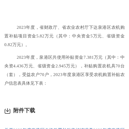
2023年度，省财政厅、省农业农村厅下达
泉港区
农机购
置补贴项目资金
5.82
万元（其中：中央资金
5
万元、省级资金
0.82
万元）。
2023年度，
泉港区
共使用补贴资金
7.381
万元（其中：中
央资
4.436
万元、省级资金
2.945
万元），补贴购置农机具
70
台
（套），受益农户
70
户，2023年度
泉港区
享受农机购置补贴农
户信息表具体见下表
：
附件下载