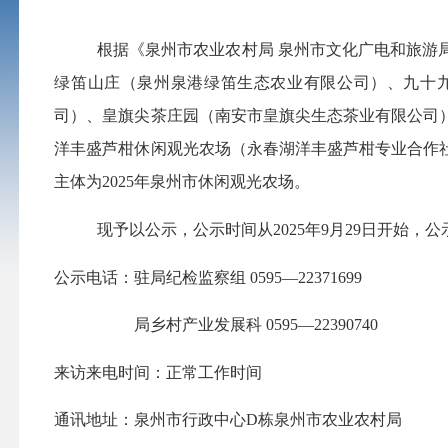
根据
《泉州市农业农村局
泉州市文化广电和旅游
绿笛山庄（泉州泉港绿笛生态农业有限公司）、九十
司）、皇旗尖茶庄园（南安市皇旗尖生态茶业有限公司
洋丰盛芦柑休闲观光农场（永春湖洋丰盛芦柑专业合作
主体
为
202
5
年
泉州市休闲观光农场。
现予以公示，公示时间从
2025
年
9
月
29
日开始，公
公示电话：驻局纪检监察组
0595—22371699
局乡村产业发展科
0595—22390740
来访来电时间：正常工作时间
通讯地址：泉州市行政中心
D
栋泉州市农业农村局